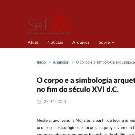
Atual
Notícias
Arquivos
Sobre
Início
/
Anúncios
/
O corpo e a simbologia arquetípic
O corpo e a simbologia arqu
no fim do século XVI d.C.
27-11-2020
Neste artigo, Sandra Morales, a partir da teoria ju
processos psicológicos e corporais que giravam em t
compreender os momentos históricos da violência e d