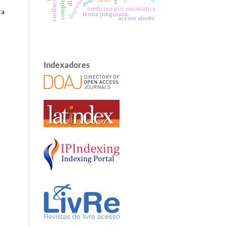
avós
sexo
medicina psicossomática
ra
teoria junguiana.
acesso aberto
Indexadores