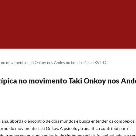
a no movimento Taki Onkoy nos Andes no fim do século XVI d.C.
etípica no movimento Taki Onkoy nos And
nguiana, aborda o encontro de dois mundos e busca entender os complexos
orno do movimento Taki Onkoy. A psicologia analítica contribui para
o trauma em que um conjunto de símbolos sociais foi aniquilado e o ser