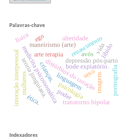
Palavras-chave
física
ego
renascimento
alteridade
maneirismo (arte)
vida
libido
medicina psicossomática
interação interpessoal
avós
arte terapia
teoria junguiana.
depressão pós-parto
distúrbios do coração
crianças.
bode expiatório.
pornografia
sexo
imagem.
linguagem
mulheres
psicologia
poder
ética.
transtorno bipolar
Indexadores