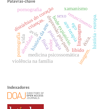
Palavras-chave
distúrbios do coração
xamanismo
pornografia
renascimento
sexo
história - europa.
depressão pós-parto
bode expiatório.
crianças.
arte terapia
ego
história da arte
linguagem
avós
psicologia
pornografía
vida
alteridade
ética.
física
poder
imagem.
libido
medicina psicossomática
violência na família
Indexadores